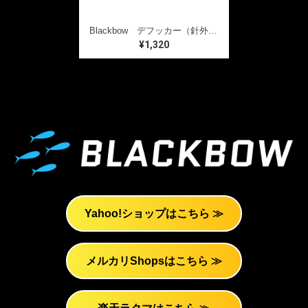
Blackbow デフッカー（針外し）
¥1,320
Yahoo!ショップはこちら ≫
メルカリShopsはこちら ≫